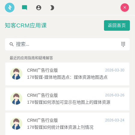
知客CRM应用课操作指南
知客CRM应用课
返回首页
2026-08-08
欢迎来到知客CRM应用课！
我今天能帮到您什么？
最近的应用指南和疑难解答
CRM广告行业版
2026-03-30
知客CRM应用课以【聊天界面】的方式展示
178智媒-媒体地图选点：媒体资源地图选点
CRM应用过程中的问题解决步骤，它能帮助您
快速找到想要的内容并且解决您的问题。
CRM广告行业版
2026-03-26
178智媒如何添加可显示在地图上的媒体资源
点击右上方
图标，会弹出
聊天记录界
面，每一个聊天记录相当于一个CRM应用问题
的提出和解决步骤。
CRM广告行业版
2026-03-24
178智媒如何统计媒体资源上刊情况
点击
图标，可以打开【虚拟角色】列表，每