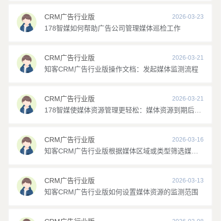
个【虚拟角色】对应一个问题分类，选择一个
角色之后，再次点击右上方
按钮就会显示有
CRM广告行业版
2026-03-23
关该类问题的聊天记录。
178智媒如何帮助广告公司管理媒体巡检工作
点击
图标可以实现 【开灯】【关灯】的效
果，您可以在白天或晚上切换合适的页面风
CRM广告行业版
2026-03-21
格，以保护您的眼睛。
知客CRM广告行业版操作文档：发起媒体监测流程
CRM广告行业版
2026-03-21
您可以联系您的专属客服获得更多帮助，或者
178智媒使媒体资源管理更轻松：媒体资源到期后自动下刊
点击以下链接了解更多。
知客百科
知客CRM官网
CRM广告行业版
2026-03-16
知客CRM广告行业版根据媒体区域或类型筛选媒体合同
现在开始尝试吧！
CRM广告行业版
2026-03-13
请记得，如果我们不能解决您的问题，请随时联系您
知客CRM广告行业版如何设置媒体资源的监测范围
的专属客服，您将得到更加及时和个性化的沟通体
验。