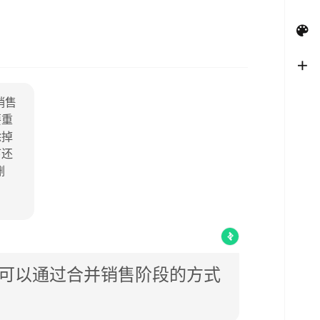
销售
要重
除掉
下还
删
？
可以通过合并销售阶段的方式