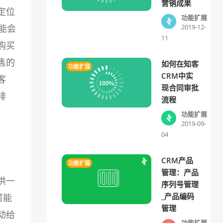
营销成果
定位
功能扩展
能会
2019-12-
11
购买
售的
如何在知客
功能扩展
CRM中实
客
现合同审批
排
流程
功能扩展
2019-09-
04
CRM产品
功能扩展
管理：产品
供一
序列号管理
_产品编码
可能
管理
动给
功能扩展