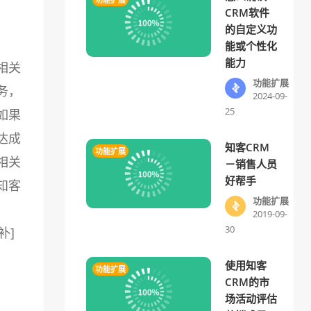
CRM软件
的自定义功
能或个性化
能力
相关
功能扩展
务，
2024-09-
25
如果
达成
知客CRM
功能扩展
相关
－销售人员
好帮手
知客
功能扩展
2019-09-
30
补]
使用知客
功能扩展
CRM的市
场活动评估