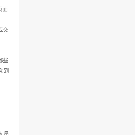
页面
成交
哪些
动到
人员