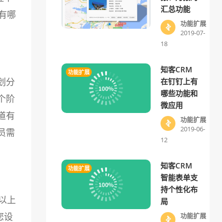
汇总功能
有哪
功能扩展
2019-07-
18
知客CRM
功能扩展
划分
在钉钉上有
哪些功能和
个阶
微应用
道有
功能扩展
2019-06-
员需
12
知客CRM
功能扩展
智能表单支
持个性化布
以上
局
您设
功能扩展