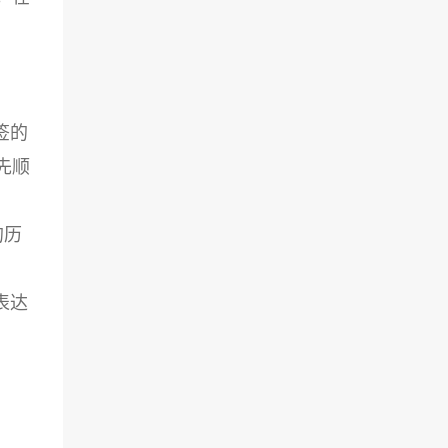
。
签的
先顺
的历
表达