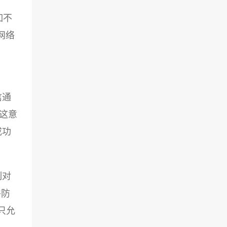
如不
网络
信通
，这意
成功
制对
件防
只允