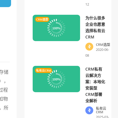
12
为什么很多
CRM选型
企业也愿意
选择私有云
CRM
CRM选型
2020-06-
08
CRM私有
私有云CRM
存储
云解决方
），
案：本地化
安装型
过程
CRM部署
如物
全解析
，所
私有云
CRM
2025-03-