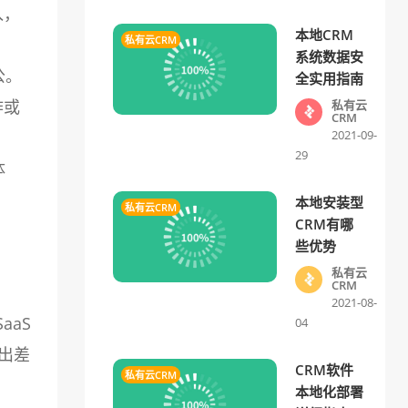
入，
本地CRM
私有云CRM
系统数据安
公。
全实用指南
作或
私有云
CRM
2021-09-
29
体
本地安装型
私有云CRM
CRM有哪
些优势
私有云
CRM
2021-08-
aS
04
如出差
CRM软件
私有云CRM
本地化部署