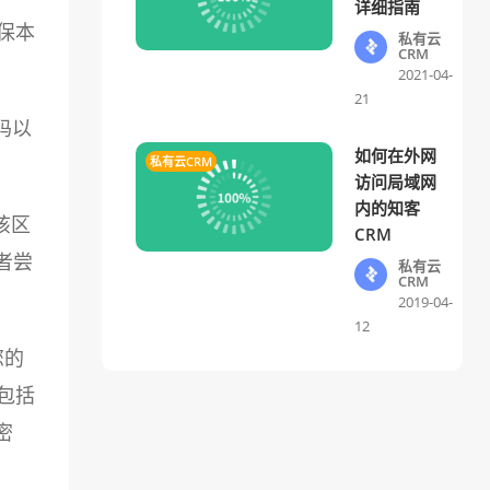
详细指南
保本
私有云
CRM
2021-04-
21
码以
如何在外网
私有云CRM
访问局域网
内的知客
该区
CRM
者尝
私有云
CRM
2019-04-
12
您的
包括
密