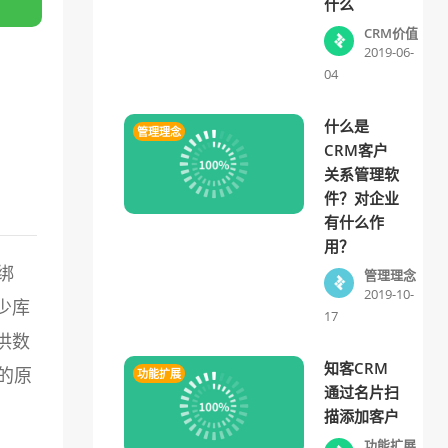
什么
CRM价值
2019-06-
04
什么是
管理理念
CRM客户
关系管理软
件？对企业
有什么作
用？
绑
管理理念
2019-10-
少库
17
供数
知客CRM
的原
功能扩展
通过名片扫
描添加客户
功能扩展