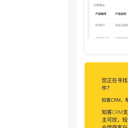
您正在寻找
件？
知客CRM，
知客CRM
主可控，短
业增强客户