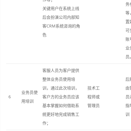
务
关键用户在系统上线
等
后会扮演公司内部知
置
客CRM系统咨询的角
可
色
账
业
员
客服人员为客户提供
整体业务员使用培
后
训，通过此次培训，
技术工
由
业务员使
6
客户方的业务员应该
程师或
员
用培训
基本掌握如何借助系
管理员
指
统更好地完成销售工
训
作；