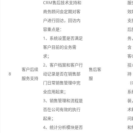
CRM售后技术支持和
服
商务顾问会定期对客
效
户进行回访，回访内
支
容重点是：
后
1、系统设置是否满足
务
客户目前的业务需
含
求；
客
2、客户档案和客户行
技
客户后续
售后客
8
动记录是否在销售部
持
服务支持
服
门日常销售管理中完
（
全应用起来；
系
3、销售管理和流程是
装
否在公司有效的执行
术
起来；
问
4、统计分析模块是否
和