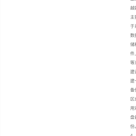
越
主
于
数
储
件
等
建
建
备
区
用
盘
份
4