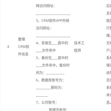
网访问网址：
后
_______________________
支
3、CRM软件APP外网
程
访问网址：
行
_______________________
理
整理
4、安装在____盘中的
技术工
交
4
CRM软
____文件夹中
程师
户
件信息
5、备份在____盘中的
系
____文件夹中，备份时
理
间为：____________
由
6、数据库账号为：
员
__________密码为：
系
________
本
7、公司账号：
息
________ 管理员账号：