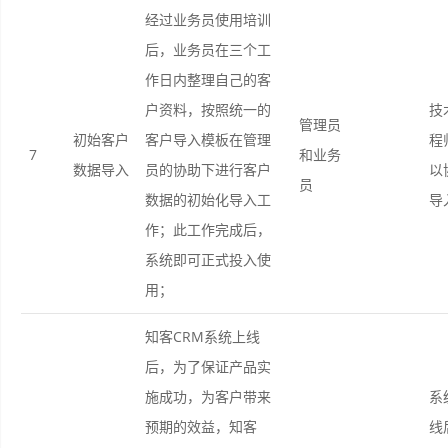
经过业务员使用培训
后，业务员在三个工
作日内整理自己的客
户资料，按照统一的
技
管理员
初始客户
客户导入模板在管理
程
7
和业务
数据导入
员的协助下进行客户
以
员
数据的初始化导入工
导
作；此工作完成后，
系统即可正式投入使
用；
知客CRM系统上线
后，为了保证产品实
施成功，为客户带来
系
预期的效益，知客
线