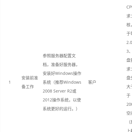
C
求
核
于
2.
3
参照服务器配置文
盘
档，准备好服务器，
求
安装好Windows操作
安装前准
盘
1
系统（推荐Windows
客户
备工作
大
2008 Server R2或
于
2012操作系统，以使
20
系统更好的运行。）
空
（
上