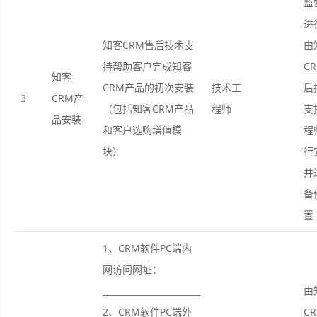
监
进
知客CRM售后技术支
由
持帮助客户完成知客
C
知客
CRM产品的初次安装
技术工
后
3
CRM产
（包括知客CRM产品
程师
支
品安装
和客户选购增值模
程
块）
行
并
备
置
1、CRM软件PC端内
网访问网址：
_______________________
由
2、CRM软件PC端外
C