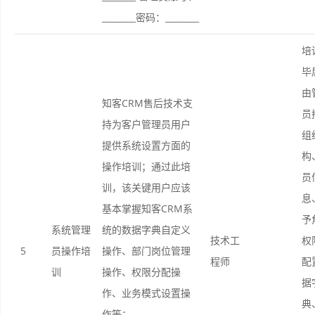
________密码：________
培
毕
由
知客CRM售后技术支
员
持为客户管理员用户
组
提供系统设置方面的
构
操作培训；通过此培
员
训，该关键用户应该
息
基本掌握知客CRM系
予
系统管理
统的数据字典自定义
技术工
权
5
员操作培
操作、部门岗位管理
程师
配
训
操作、权限分配操
据
作、业务模式设置操
典
作等；