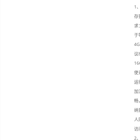
1
存
求
于
4
议8
1
使
运
加
畅
纳
人
访
2