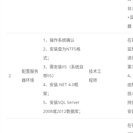
台
+
器
1、操作系统确认
在
2、安装盘为NTFS格
监
式；
进
3、需安装IIS（系统自
第
配置服务
技术工
2
带IIS）
4
器环境
程师
4、安装.NET 4.0框
由
架；
技
5、安装SQL Server
持
2008或2012数据库；
安
在