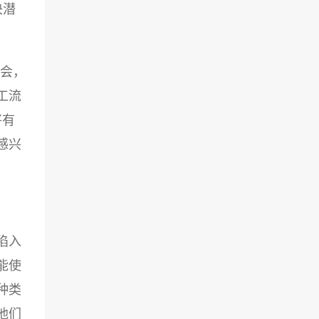
决潜
讨会，
工流
将有
感兴
陷入
能使
种类
他们