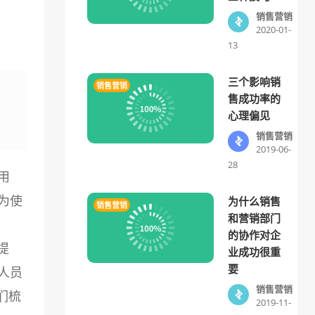
销售营销
2020-01-
13
三个影响销
销售营销
售成功率的
心理偏见
销售营销
2019-06-
28
用
为使
为什么销售
销售营销
和营销部门
n
的协作对企
提
业成功很重
要
人员
销售营销
们梳
2019-11-