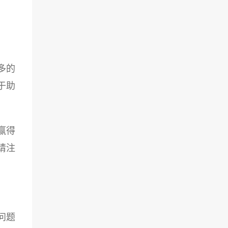
多的
于助
赢得
请注
问题