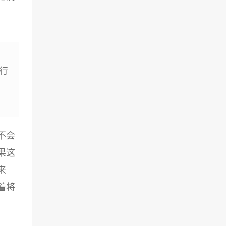
行
不会
果这
来
着将