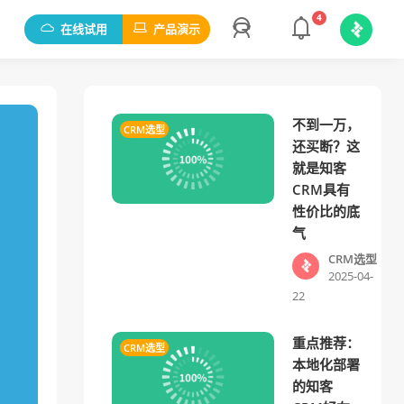
4
在线试用
产品演示
不到一万，
CRM选型
还买断？这
就是知客
CRM具有
性价比的底
气
CRM选型
2025-04-
22
重点推荐：
CRM选型
本地化部署
的知客