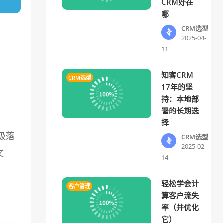
CRM好在
哪
CRM选型
2025-04-
11
知客CRM
CRM选型
17年的坚
持：本地部
署的长期选
择
极落
CRM选型
2025-02-
文
14
轻松学会计
客户管理
算客户流失
率（并优化
它）