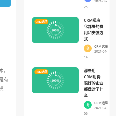
2021-08-
25
CRM私有
CRM选型
化部署的费
用和安装方
式
CRM选型
2021-04-
14
本。
那些用
CRM选型
CRM用得
是有
很好的企业
提
都做对了什
么
CRM选型
2021-04-
06