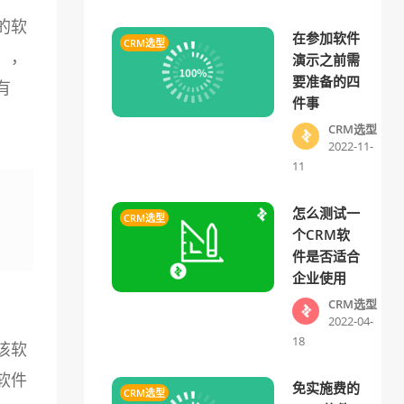
的软
在参加软件
CRM选型
），
演示之前需
要准备的四
有
件事
CRM选型
2022-11-
11
怎么测试一
CRM选型
个CRM软
件是否适合
企业使用
CRM选型
2022-04-
18
该软
软件
免实施费的
CRM选型