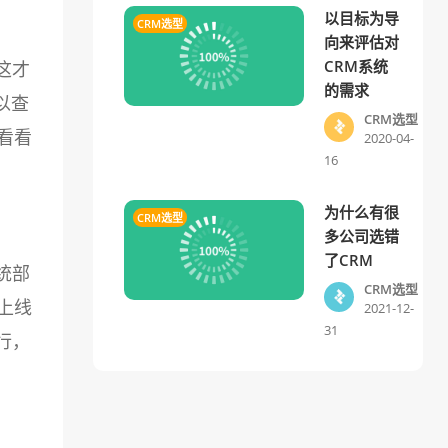
以目标为导
CRM选型
向来评估对
CRM系统
这才
的需求
以查
CRM选型
看看
2020-04-
16
为什么有很
CRM选型
多公司选错
了CRM
统部
CRM选型
上线
2021-12-
31
行，