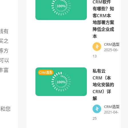
CRM软件
有哪些？知
客CRM本
地部署方案
降低企业成
钱有
本
买之
CRM选型
等方
2025-06-
13
可以
丰富
私有云
CRM选型
CRM（本
地化安装的
CRM）详
解
CRM选型
否和您
2021-04-
25