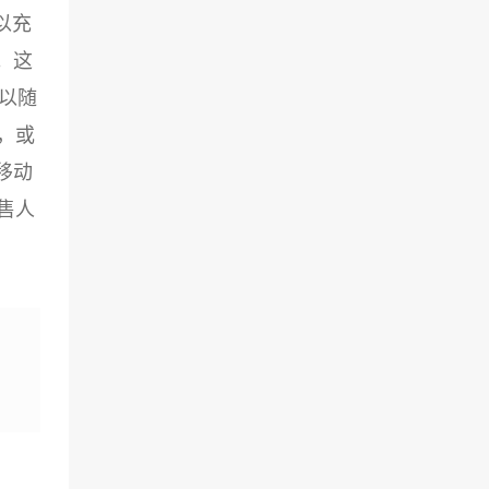
以充
。这
以随
，或
移动
售人