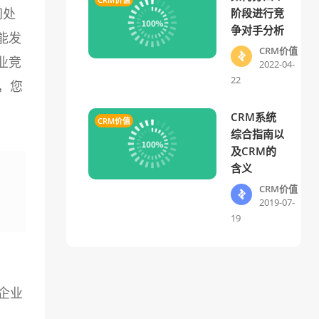
间处
阶段进行竞
争对手分析
能发
CRM价值
业竞
2022-04-
22
，您
CRM系统
CRM价值
综合指南以
及CRM的
含义
CRM价值
2019-07-
19
企业