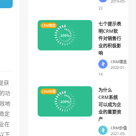
2019-05-
22
七个提示表
CRM理念
明CRM软
件对销售行
业的积极影
响
CRM理念
2020-01-
14
是获
为什么
CRM价值
的功
CRM系统
效地
可以成为企
业的重要资
稳定
产
业在
CRM价值
以下
2021-05-