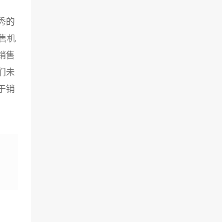
秀的
售机
销售
们未
于销