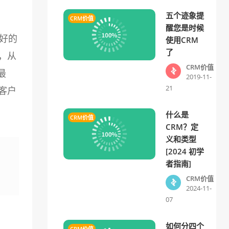
五个迹象提
CRM价值
醒您是时候
好的
使用CRM
了
，从
CRM价值
最
2019-11-
21
客户
什么是
CRM价值
CRM？定
义和类型
[2024 初学
者指南]
CRM价值
2024-11-
07
如何分四个
CRM价值