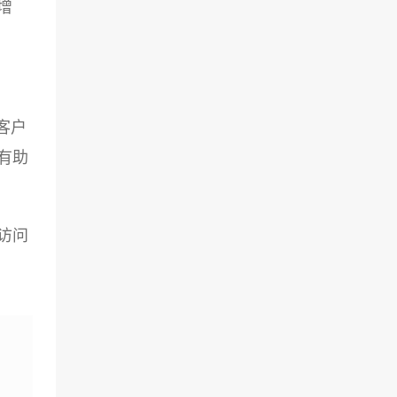
增
客户
有助
访问