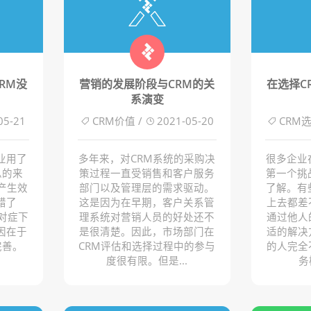
RM没
营销的发展阶段与CRM的关
在选择C
系演变
05-21
CRM价值 /
2021-05-20
CRM选
业用了
多年来，对CRM系统的采购决
很多企业
总的来
策过程一直受销售和客户服务
第一个挑
产生效
部门以及管理层的需求驱动。
了解。有
错了
这是因为在早期，客户关系管
上去都差
不对症下
理系统对营销人员的好处还不
通过他人
因在于
是很清楚。因此，市场部门在
适的解决
完善。
CRM评估和选择过程中的参与
的人完全
.
度很有限。但是...
务