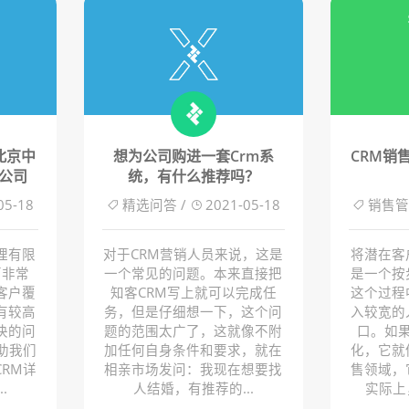
北京中
想为公司购进一套crm系
CRM销
公司
统，有什么推荐吗？
05-18
精选问答 /
2021-05-18
销售管
理有限
对于CRM营销人员来说，这是
将潜在客
面非常
一个常见的问题。本来直接把
是一个按
客户覆
知客CRM写上就可以完成任
这个过程
有较高
务，但是仔细想一下，这个问
入较宽的
决的问
题的范围太广了，这就像不附
口。如
助我们
加任何自身条件和要求，就在
化，它就
RM详
相亲市场发问：我现在想要找
售领域，
.
人结婚，有推荐的...
实际上