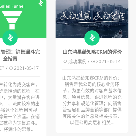
售管理：销售漏斗完
山东鸿星给知客CRM的评价
全指南
成功案例 /
2021-05-14
理 /
2021-05-17
山东鸿星给知客CRM的评价：
销售是我公司的核心业务环
户转化为成交客户，
节，为更有效的对客户基本信
步骤推动的过程。在
息、项目信息、跟进过程的充
中，大量潜在客户进
分共享和规范化管理；向销售
入口，流向较窄的出
管理层和品牌营销等部门提供
果将这个过程用可视
其所关注的信息及相关报表，
像是一个沙漏。在销
以便公司高层和相关...
它被称为销售漏斗。
，将漏斗的思维...